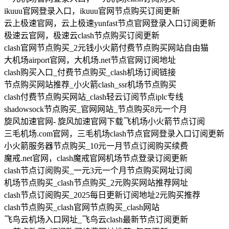
ikuuu官网登录入口，ikuuu官网节点购买订阅更新
云上极速官网，云上极速yunfast节点官网登录入口订阅更新
极速云官网，极速云clash节点购买订阅更新
clash官网节点购买_2元钱小火箭付费节点购买网站自由猫
大机场airport官网，大机场.net节点官网订阅地址
clash购买入口_付费节点购买_clash机场订阅链接
节点购买网站推荐_小火箭clash_ssr机场节点购买
clash付费节点购买网站_clash轻云订阅节点iplc专线
shadowsock节点购买_官网网站_节点购买8元一个月
旋风加速官网- 旋风加速官网下载飞机场小火箭节点订阅
三毛机场.com官网，三毛机场clash节点官网登录入口订阅更新
小火箭服务器节点购买_10元一月节点订阅购买续费
魔戒.net官网，clash魔戒官网机场节点登录订阅更新
clash节点订阅购买_一元3元一个月节点购买网址订阅
机场节点购买_clash节点购买_2元购买网站推荐网址
clash节点订阅购买_2025每日更新订阅地址2元购买推荐
clash节点购买_clash官网节点购买_clash网站
飞鸟云机场入口网址_飞鸟云clash最新节点订阅更新