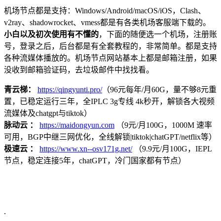
机场节点都是支持：Windows/Android/macOS/iOS，Clash、
v2ray、shadowrocket、vmess都是有各类机场客服端下载的。
小白以及初次使用有不懂的
，下面的随便选一个机场，注册账
号，登录之后，后台都是有全套教程的，非常简单。都是支持
各种流媒体播放的。机场节点网站基本上都是邮箱注册，如果
没收到邮箱验证码，去垃圾邮件中找找看。
青云梯：
https://qingyunti.pro/
（96元每年/月60G，量不够8元重
置，已稳定运行三年，全IPLC 3g专线 4k秒开，解锁各大视频
流媒体及chatgpt与tiktok）
脉动云 ：
https://maidongyun.com
（9元/月100G，1000M 速率
可用，BGP中继三网优化，全线解锁|tiktok|chatGPT/netflix等）
极速云 ：
https://www.xn--osv171g.net/
（9.9元/月100G，IEPL
节点，稳定连接5年，chatGPT，冷门国家都有节点）
.