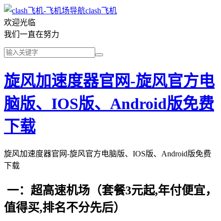
clash飞机
欢迎光临
我们一直在努力
旋风加速度器官网-旋风官方电
脑版、IOS版、Android版免费
下载
旋风加速度器官网-旋风官方电脑版、IOS版、Android版免费
下载
一：超高速机场（套餐3元起,年付便宜，
值得买,排名不分先后）